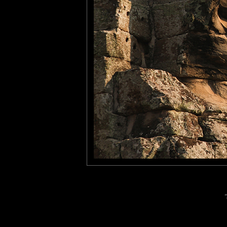
journée
evelyne dubos
: 05/10/2013
Un sourire que l'on devine
bien à ses cotés.
Laisser un commentaire
Nom
(
E-mail
Site 
"
Sauvegarder les infos