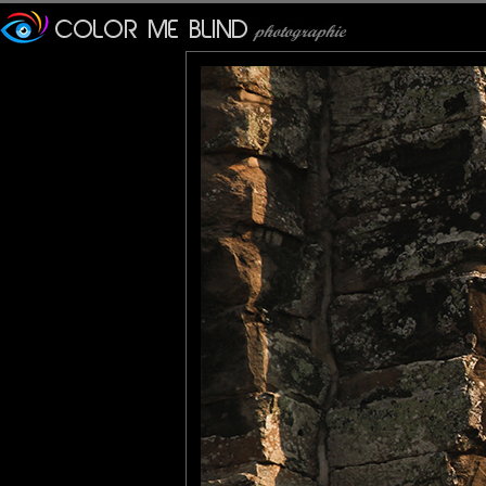
Véronique
: 04/10/2013
Super cadrage !
JMS*
: 04/10/2013
Il est vraiment très imp
photographes qui aiment les 
le site d'Angkor.
C'est pure merveille !
Bravo pour ton image d'une
JacklineG
: 04/10/2013
Dans cette belle immensit