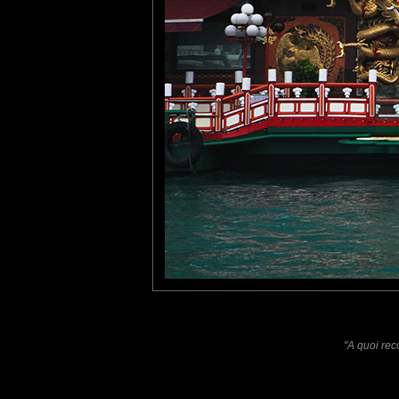
evelyne dubos
: 06/09/2013
Oui, pas pe nouvelles, j'espère que tout va bien... Bisous.
Lannic
: 09/09/2013
La démesure sans mesures
Laisser un commentaire
Nom
(
E-mail
Site 
"A quoi rec
Sauvegarder les infos