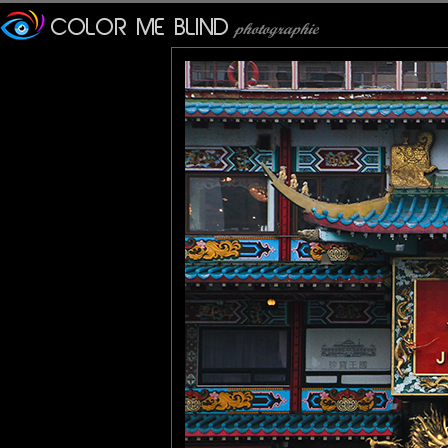
Fanny
: 13/08/2013
Que de couleurs, j'adore ! Belle prise
Jany
: 16/08/2013
Superbe photos,des couleurs magnifiques....Mais chez nous on 
Bruno F
: 26/08/2013
Magnifique, et excellent cadrage !
Pavan Kaul
: 30/08/2013
A beautifully detailed image with lovely colors!
Pastelle
: 03/09/2013
Coloré et exotique à souhait.
Tout va bien pour vous ?