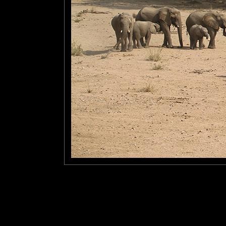
Gaya Nature
: 07/01/2014
Et bien tu vois, je connais
connaissais pas ceux-ci! 
photo, j'adore!
Laisser un commentaire
Nom
(
E-mail
Site 
Sauvegarder les infos