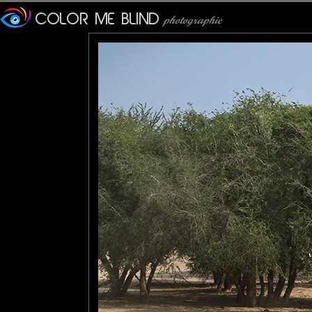
Superbe photo et merci pour
tede
: 23/06/2013
Une image magique avec t
massacrés pour leur ivoire!!
Olivier
: 23/06/2013
C'est la marche des éléphan
Marie
: 24/06/2013
un fabuleux moment, sans 
Pastelle
: 03/09/2013
Trop beau... Et de toutes l