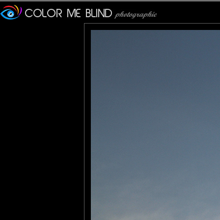
Une splendeur. Un des plus
Et en plus la lumière est f
Veronique
: 31/05/2013
Une petite merveille archit
Olivier
: 31/05/2013
et star de lumière...
evelyne dubos
: 31/05/2013
Il est pas facile à prendre c
C'est avec cette lumière cha
larhune64@
: 31/05/2013