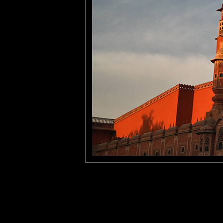
La lumière le met encor
monument
Livresse des Mots
: 01/06/2013
Impressionnant !! Merci pour 
Laisser un commentaire
Nom
(
E-mail
Site 
Sauvegarder les infos