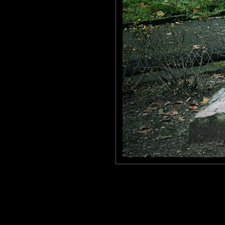
Emmeji
: 29/11/2009
Stèle de Jean-Marc de Pas, située à l'entrée du site de V1 du Va
A voir !
Laisser un commentaire
Nom
(
E-mail
Site 
Sauvegarder les infos