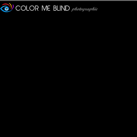
Pavan Kaul
: 17/05/2013
Nice composition, tones & 
MAMYNI
: 17/05/2013
L'endroit vaut-il l'envers ??
J'ai posté" il y a longtemp
Voici le lien : http://mam
Furax
: 17/05/2013
@MAMYNI : c'est possible 
casser les couilles...