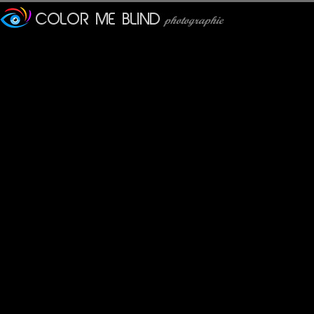
Furax
: 24/04/2013
Trois cyclo-pousses dans la vieille ville de Hoi An, classée au
Marie
: 24/04/2013
jolie composition.
Lannic
: 25/04/2013
Les pilotes ont déserté ???
Et on voit bien que l'on est dans le ville des lampions !