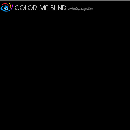
Furax
: 27/03/2013
Nous sommes obligés de penser à ce chef d'œuvre de Led Zep 
Shana
: 28/03/2013
C'est simple, mais ça fonctionne ! J'aime beaucoup la compo, ce
tce76
: 28/03/2013
Mais qu'y a t-il donc tout là haut?