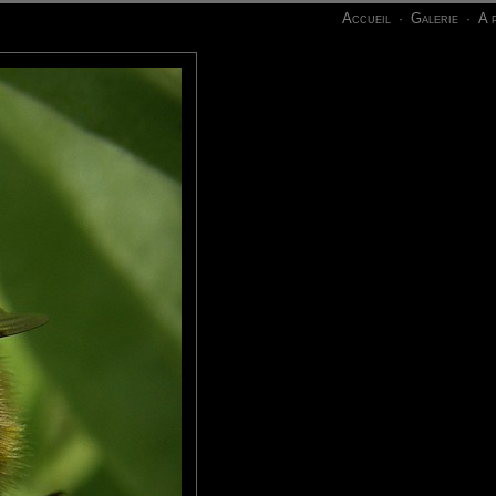
Accueil
Galerie
A 
·
·