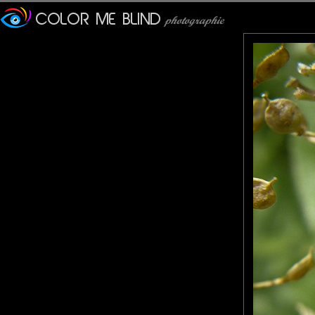
tce76
: 26/03/2013
Personnellement si j'étais l'auteur de ce cliché, je ne l'aurai pas.
JacklineG
: 27/03/2013
Une petite merveille de netteté, de quoi justement ne pas l'avoir
tede
: 27/03/2013
Une macro comme j'aime!!! Sublime. Belle soirée.
Olivier
: 27/03/2013
une macro d'ecxeption...
Lannic
: 27/03/2013
Doit pas être content, il a le poil hérissé !
A part ça, superbe macro.