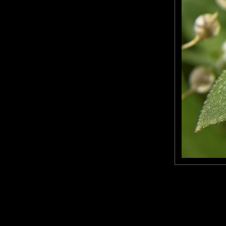
Pastelle
: 02/04/2013
Entre la peluche et la position du taureau. Jolie capture !
Lydia.Dd
: 09/04/2013
Superbement photographié ! Pas de quoi avoir le bourdon ;-))
Laisser un commentaire
Nom
(
E-mail
Site 
Sauvegarder les infos