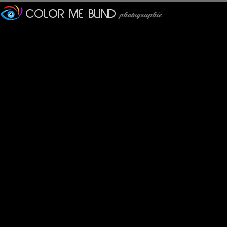
Furax
: 11/02/2013
Photo prise en Cappadoce.
tce76
: 23/02/2013
Il me rappelle mon oncle !
evelyne dubos
: 23/02/2013
Une scène de vie bien composée et pleine de naturel, j'aime !
marcopolo76
: 23/02/2013
Pas besoin d'être en Cappadoce , j'ai la même chose chez moi 
Marco