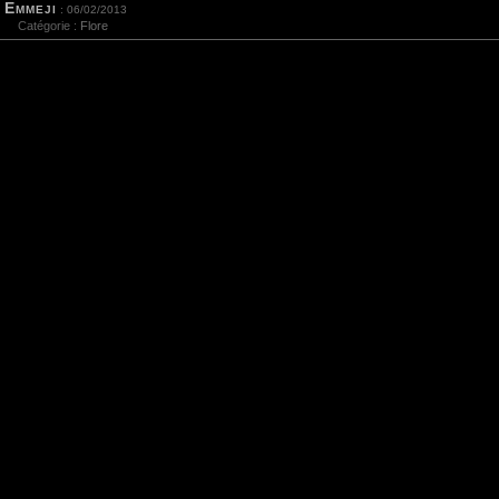
Emmeji
: 06/02/2013
Catégorie :
Flore