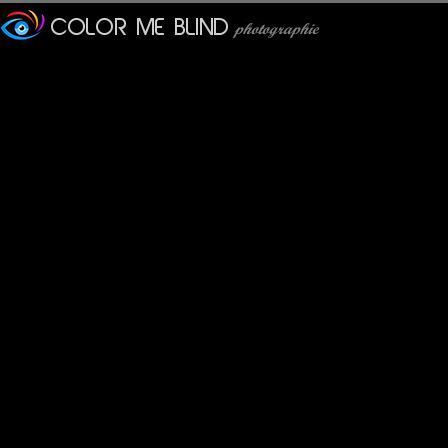
Tat à l\'oeil
: 26/01/2013
Seule avec son ombre alors que la foule grouille au loin ! Bonn
PhotOpus
: 27/01/2013
Ce texte d'Agostino est réellement adapté à ta superbe photo.
JacklineG
: 27/01/2013
Un régal cet ensemble avec ce p'tit bout d'chou qui s'applique à 
Goddam
: 27/01/2013
GENIAL !!!
MAMYNI
: 29/01/2013
Joli petit bout , un air de fraîcheur sur cette place si sévère.