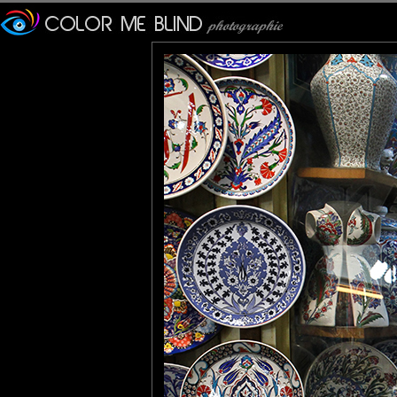
Furax
: 17/01/2013
Même son téléphone et son rouleau de scotch sont bleus !
La photo prise dans le Grand Bazar d'Istanbul.
Il est l'un des plus grands bazars au monde avec 58 rues intérie
La partie la plus ancienne de ce gigantesque marché couvert d
Ce bazar est un peu l'ancêtre de nos centres commerciaux.
Tatiana
: 18/01/2013
Ma couleur ;) Jolie compo et très belles teints dominantes !
Veronique
: 18/01/2013
Un embarras du choix bien mis en valeur.