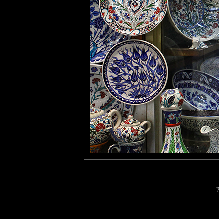
photoamoi
: 20/01/2013
Encore une fois, quel coup d'oeil. Magnifique, ça donne un peu
Pastelle
: 26/01/2013
Très sympa le monsieur dans sa vitrine et son monde en bleu.
Laisser un commentaire
Nom
(
E-mail
Site 
"
Sauvegarder les infos