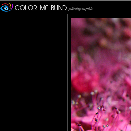
JMS*
: 24/10/2012
Travail de pro, les couleurs sont admirables.
Lydia.Dd
: 24/10/2012
Une macro lumineuse , le rose fushia me met du baume au coeu
Miss K
: 24/10/2012
Très belle macro. L'insecte est parfaitement net et bien mis en 
Olivier
: 24/10/2012
Le miel sera coloré!
Pastelle
: 24/10/2012
Une abeille Barbie sans doute. Jolie !