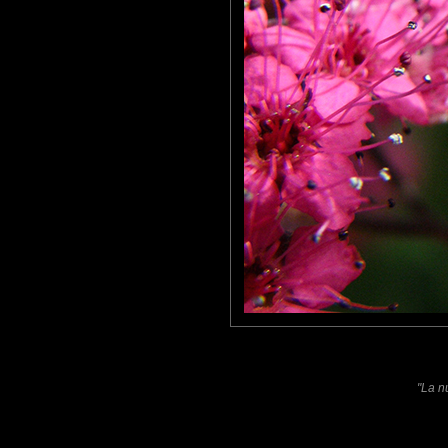
mhelene
: 25/10/2012
Très belle photo !
Focales
: 03/01/2013
Une capture superbe sur laquelle je te souhaite mes voeux d'un
Laisser un commentaire
Nom
(
E-mail
Site 
"La n
Sauvegarder les infos