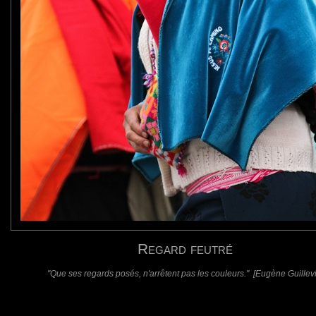
l, bien carré je dirai et si j'ouvre les photo je retrouve la même rigueur...bravo donc
rtrait pour mon commentaire parce ce que c'est ce que j'aime faire quand je vais en voyage à 
requis)
(requis - ne sera pas affiché)
Web
Regard feutré
"Que ses regards posés, n'arrêtent pas les couleurs." [Eugène Guillevi