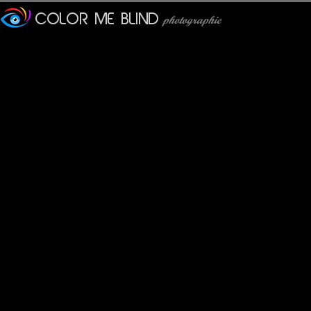
tce76
: 12/10/2012
Un superbe ensemble.
Bravo!
MAMYNI
: 12/10/2012
Bon anniversaire à ton site. ,Quel beau portra
Pastelle
: 13/10/2012
Heureux anniversaire à vous. Nous sommes nés presque en même
Ce regard, wow, n'a de feutré que le chapeau. Il éclate, il s'impo
Shana
: 14/10/2012
Encore un magnifique portrait et un regard intense et profond...
Superbe.
k@
: 15/10/2012
Quelle présence, quelle émotion, et une pdc parfaite.
MARIE
: 22/10/2012