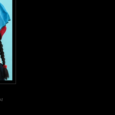
l'étranger et ce portrait me
c]