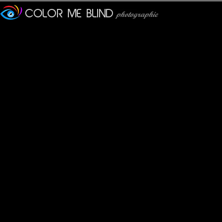
Furax
: 03/10/2012
Cher Metalbass, c'est vraiment pitoyable......
Et moi, je publie ça...
Nous sommes vraiment pitoyables......
JMS*
: 04/10/2012
çékoiçà?
Peut-être bien une arme qui fit perdre l'oeil et la vie au Roi Henri 
JMS*
: 04/10/2012
Ah d'accord ... je viens de comprendre...c'est bien les couleu
Je suis un peu "lourdingue" aujourd'hui.
Olivier
: 04/10/2012
Excellent le titre je rigole!