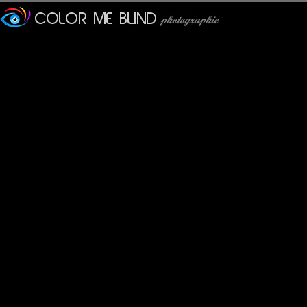
poids ;-)
MAMYNI
: 16/08/2012
Quelle classe ce guépard...e
Superbe.
Pavan Kaul
: 01/09/2012
Wow....a fantastic capture! 
karine
: 12/09/2012
Tout simplement magnifiq
grands prédateurs
Pastelle
: 20/09/2012