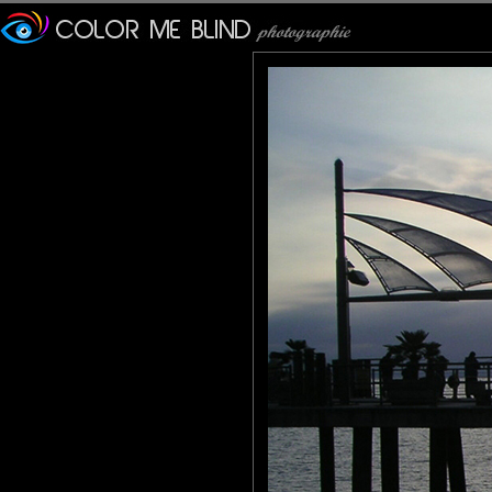
Cécilia
: 03/07/2012
J'adore ce contre-jour, c'est audacieux et très bien réalisé :)
bises
JMS*
: 04/07/2012
Un théâtre d'ombres parfaitement maitrisé.
k@
: 04/07/2012
De bien belles longues jambes & contre-jour.
marcopolo76
: 07/07/2012
Une très belle scène qui met l'endroit en valeur même avec ce cl
Marco
Calusarus
: 11/07/2012
Un très beau travail sur la lumière
MAMYNI
: 12/07/2012