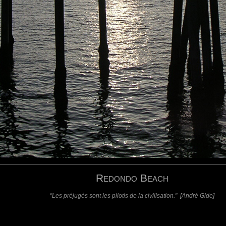
requis)
(requis - ne sera pas affiché)
Web
Redondo Beach
"Les préjugés sont les pilotis de la civilisation." [André Gide]