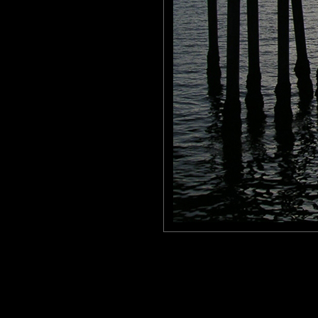
Très belle prise en contre jour.
Une belle promenade romantique.
Bonne soirée.
Pastelle
: 15/07/2012
Etonnant, graphique et superbe.
Laisser un commentaire
Nom
(
E-mail
Site 
Sauvegarder les infos