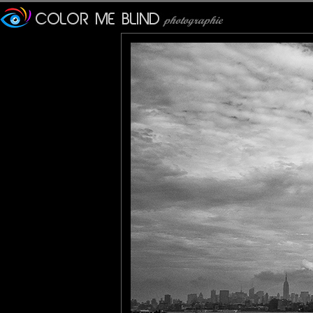
Bruno F
: 15/05/2012
Magnifique vue et n&b !! Bravo
Calusarus
: 15/05/2012
A nice B&W
mariana
: 16/05/2012
super shot . great cityscape in great monochrome.
JMS*
: 16/05/2012
Avec l'oiseau qui se pose majestueusement cette image prend p
mhelene
: 16/05/2012
Belle composition . Le noir et blanc lui va bien .