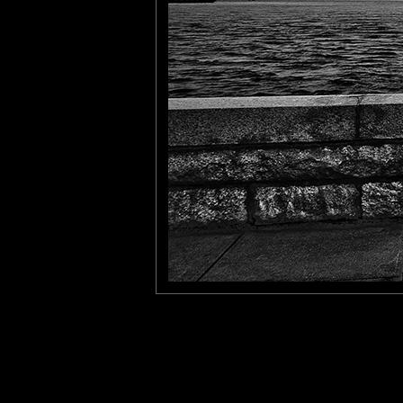
tede
: 16/05/2012
Un N&B somptueux, cette vue est magnifique. Belle journée.
larhune64
: 26/05/2012
Magnifique cette vue , le cadrage est top et ce N§B lui va bien
Laisser un commentaire
Nom
(
E-mail
Site 
Sauvegarder les infos