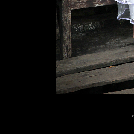
MAMYNI
: 23/04/2012
Très belle photo, Un sourire radieux cette petitez princesse aux
Cécilia
: 26/04/2012
elle est adorable cette petite princesse aux citrons
Laisser un commentaire
Nom
(
E-mail
Site 
"J
Sauvegarder les infos