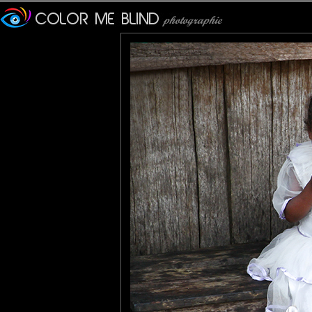
Bruno F
: 21/04/2012
Très très belle photo !
Christian Richer
: 21/04/2012
Très joli avec ces deux zones de couleurs lumineuses en diagon
PhotOpus
: 21/04/2012
Quelle belle et heureuse composition. Une vraie image de bonh
Akaruiphoto
: 22/04/2012
Tres beau portrait montrant aussi l'environnement. Le genre d
Albert GATTI
: 23/04/2012
Magnifique photo, le contraste de la scène es remarquablement 