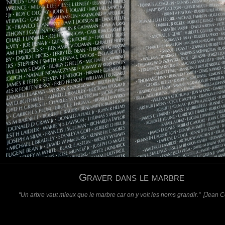
requis)
(requis - ne sera pas affiché)
Web
Graver dans le marbre
"Un arbre vaut mieux que le marbre car on y voit les noms grandir." [Jean 