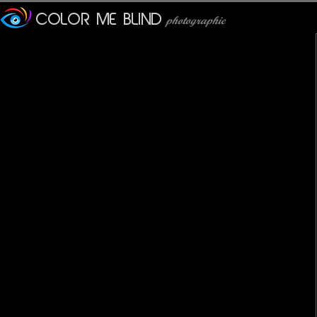
Veronique
: 09/04/2012
150 mètres de tristesse
Cécilia
: 09/04/2012
POur avoir vu ce mur dans bon nombre de films célèbres, il est 
PhotOpus
: 10/04/2012
Message profond ...
tede
: 10/04/2012
Un lieu de mémoire que ces reflets rendent encore plus impress
JMS*
: 10/04/2012
Image grave que tu transformes gaiement comme par enchant