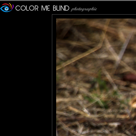
Veronique
: 03/04/2012
je découvre ce très bel ois
tce76
: 03/04/2012
un seul mot: EXCELLENT !
Pastelle
: 05/04/2012
Jolie bestiole. Je n'aimer
méchante, impeccable la pr
Bien tordue la phrase à trad
Fanny
: 06/04/2012
Belle prise!!