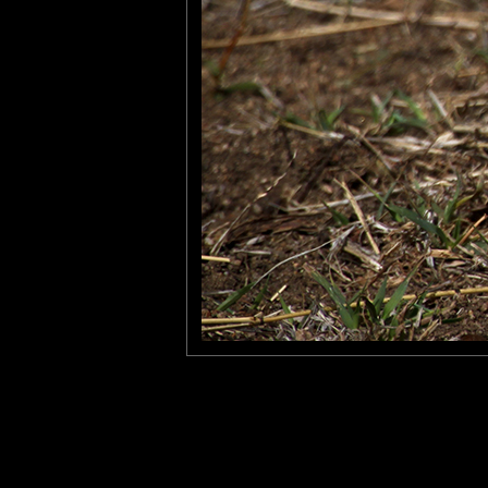
Cécilia
: 06/04/2012
quel portrait ... j'adore le t
Gaya Nature
: 06/01/2014
Tu aimes les éléphants, t
oiseau que j'adore photogra
Laisser un commentaire
Nom
(
E-mail
Site 