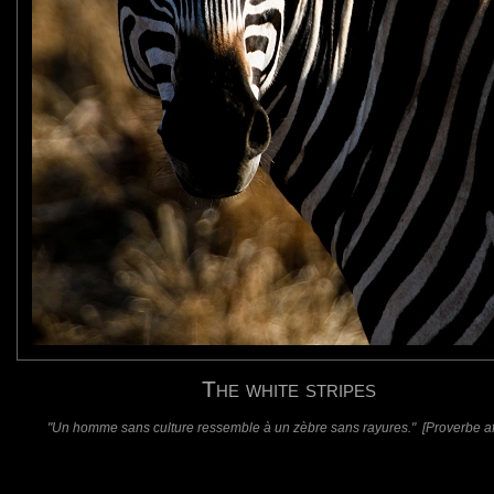
n, belle manière de cumuler les difficultés.
:-))
requis)
(requis - ne sera pas affiché)
Web
The white stripes
"Un homme sans culture ressemble à un zèbre sans rayures." [Proverbe afr