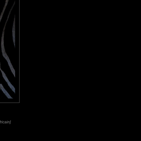
icain]