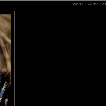
Accueil
Galerie
A 
·
·