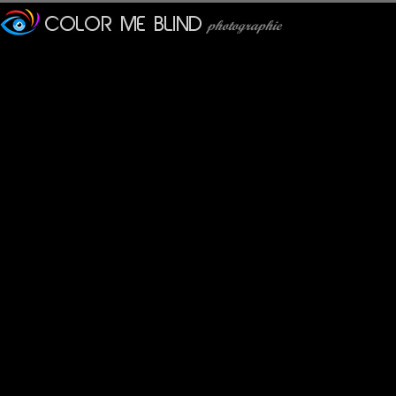
olivier paillet
: 26/02/2012
Un très joli portrait animalier ! Bien joué !
PhotOpus
: 26/02/2012
Quelle compo ! Des contrastes everywhere. Super et bravo
Lydia.Dd
: 28/02/2012
Si j'en crois la citation ........l'avenir est assuré et nous auron
Superbe ce cheval bagnard !
laurence
: 28/02/2012
Beau portrait animalier !
Bruno F
: 29/02/2012
Ah tiens... celui-là, je l'aidéjà vu quelque part !!!!
;)