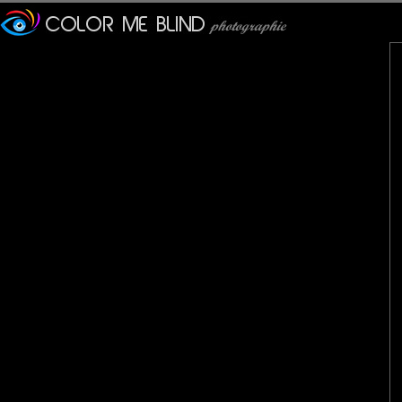
Faudrait savoir!
Marie LC
: 15/12/2011
Joli cadrage dont un des 
J'aime le parallèle entre le
evelyne dubos
: 15/12/2011
La vie, on le sait tous, ne
aujourd'hui pas épargnée e
de cette communauté qui 
bonheurs quotidiens. Entr
bien évidemment bien moi
poster mes dernières photo