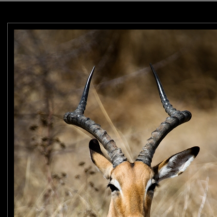
).
mal présent en plus grand nombre dans la réserve (plus de 150000).
eur et ils peuvent faire des pointes à une vitesse d'environ 90km/h sur 800 mètres.
en groupe et sont les plus endurants à la course.
attaquer car les impalas ont une vue nocturne plus mauvaise.
voir ce type de réalisation.
très belle.