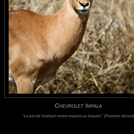
 sur ce portrait!
requis)
(requis - ne sera pas affiché)
Web
Chevrolet Impala
"La part de l'antilope revient toujours au léopard." [Proverbe africain]