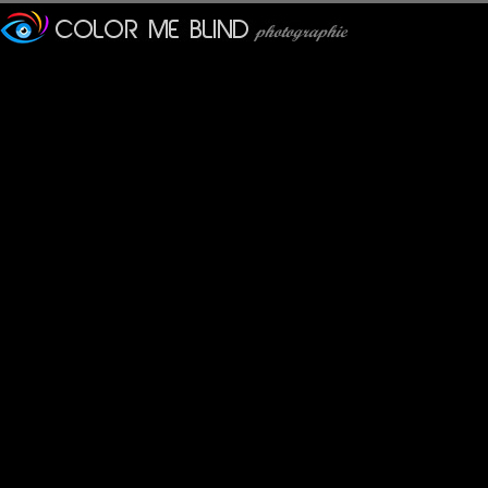
Furax
: 12/11/2011
Voici un impala mâle dans le Parc Kruger (photo prise à 400mm
L'impala qui ressemble aux gazelles ou aux antilopes est l'ani
Leurs bonds atteignent 3 mètres en hauteur, 12 mètres en longu
Le guépard est le seul prédateur pouvant rivaliser en vitesse.
Les lycaons sont des coureurs moins rapides mais ils chassent 
Les léopards et les lions attendent l'obscurité de la nuit pour 
Et je confirme, en saucisse, c'est vachement bon !!
Emmeji
: 13/11/2011
Prudent, il garde une oreille aux aguets !
Photopus
: 13/11/2011
Superbes contrastes et un cadrage à ravir ... Ca fait du bien de 
JMS*
: 14/11/2011
Merveille de la nature en pleine lumière... ton image est sobre et 