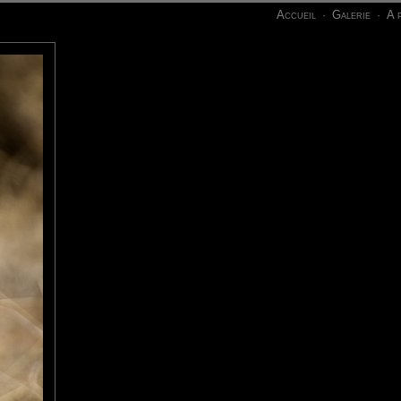
Accueil
Galerie
A 
·
·