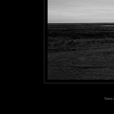
j'adore, tout comme ces é
Theys Roland
: 02/01/2012
Comme je suis fan de noir e
photo!
Laisser un commentaire
Nom
(
E-mail
Site 
"Dans n
Sauvegarder les infos