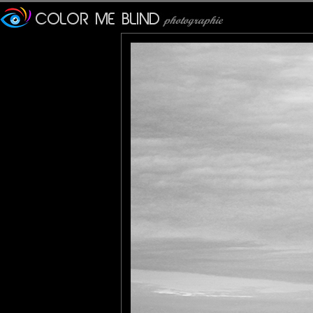
Brilliant monochrome! But 
Photopus
: 11/11/2011
Un N&B qui fait réfléchir d
Veronique
: 11/11/2011
image sobre et puissante
Marie LC
: 11/11/2011
Minimaliste et très beau
JMS*
: 12/11/2011
C'est un peu raide comme dé
lew
: 15/11/2011