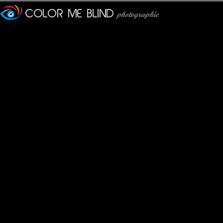
Furax
: 20/10/2011
Photo prise sur la plage de Santa Lucia.
Veronique
: 20/10/2011
c'est presque comme une danse
tce76
: 21/10/2011
Ca me rappelle la république Dominicaine et son traditionnel ven
JMS*
: 22/10/2011
Sobre et belle image.
Pastelle
: 30/10/2011
Ca me rappelle le studio quand on met le ventilateur pour faire 
Sauf que j'aimerais mieux être sur cette plage qu'en studio.