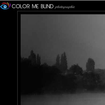
MAMYNI
: 01/10/2011
Superbe !
JMS*
: 02/10/2011
Brume, reflet, ambiance, tout est charme et beauté sur cette im
Photopus
: 02/10/2011
Une sensation de flou mais qui n'en est pas ... Belle ambiance
tce76
: 03/10/2011
Là, je suis très fan!
Bruno F
: 04/10/2011
Une belle atmosphère de matinée automnale !