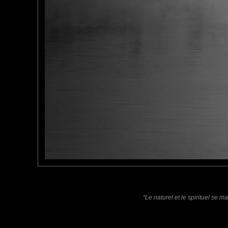
jpla
: 06/10/2011
C'est très joli ! Je te souhaite une agréable soirée
JP
marcopolo76
: 18/10/2011
Ce Rainbow est resté à flot ..!
Belle composition...j'aime beaucoup !
Laisser un commentaire
Nom
(
E-mail
Site 
"Le naturel et le spirituel se m
Sauvegarder les infos