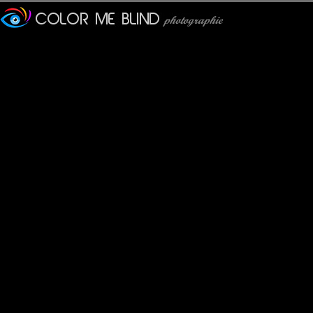
mhelene
: 11/09/2011
Un portrait superbe et si émouvant ... ce doit être magnifique de
mariana
: 12/09/2011
wow.. what a fabulous and strong juxtaposition ... bravo !!!
k@
: 12/09/2011
J'adore sa tête, ravinée, et tout l'ensemble, la peau de bête, l
Lydia.Dd
: 12/09/2011
Ah bon seulement 1350 .........;je lui donnais plus !!Quel beau port
Fanny
: 12/09/2011
J'adore! La citation va pile bien avec!
Le Pérou... Un rêve inaccessible pour le moment