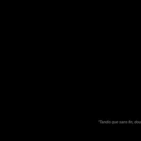
Un très beau couple !
Pastelle
: 07/09/2011
Oh ! Adorable ! L'image et le titre dansent en harmonie aussi... :
Laisser un commenta
Nom
(
E-mail
Site 
"Tandis que sans fin, dou
Sauvegarder les infos