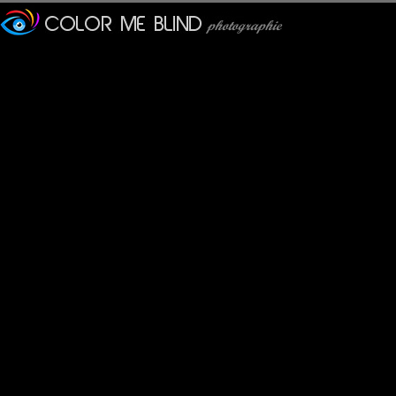
une fleur qui s'humanise...
mhelene
: 27/08/2011
C'est superbe et l'histoire est belle !!
mariana
: 27/08/2011
beautiful . great light !
tce76
: 28/08/2011
Très bien vu ce couple dansant.
Bruno F
: 29/08/2011