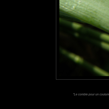
Marie LC
: 28/04/2011
J'aime ces macros raisonnables mais d'excellente qualité, au c
Lannic
: 28/04/2011
Ca semble moins encombré que le périphérique le vendredi vers
Laisser un commentaire
Nom
(
E-mail
Site 
"Le comble pour un couturier
Sauvegarder les infos