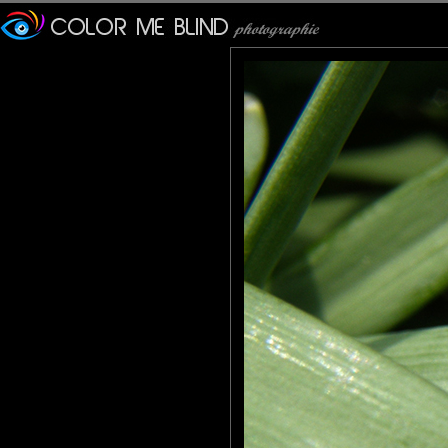
Pastelle
: 26/04/2011
Bien vu bien joué bien titré.
Mais c'est quand même un peu le bazar dans ton jardin, non ? ;
Olivier Paillet
: 27/04/2011
J'aime beaucoup !! Très jolie prise ! Bien vu !
mariana
: 27/04/2011
such a small bug it is , but so shiny and so well focused :) sup
Yvon
: 27/04/2011
magnifique macro avec en plus un joli titre pour l'image
bonne soirée
Olivier
: 27/04/2011
On frise l'embouteillage...