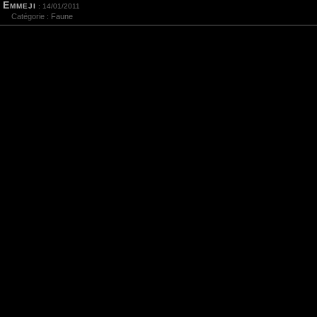
Emmeji
: 14/01/2011
Catégorie :
Faune