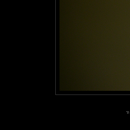
Trop jolie cette plante étrange !
Le fruit ressemble à une noisette, en plus joli.
T'as piqué une bouture j'espère ?
Lannic
: 10/01/2011
Je n'ai pas l'honneur de connaître cette pluie d'étoiles au si bea
De la belle et bonne macro comme j'aime . Bravo
Laisser un commentaire
Nom
(
E-mail
Site 
"I
Sauvegarder les infos