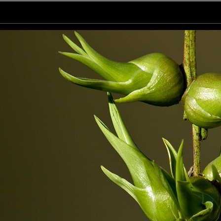
très beau flou, belle lumière
ire autant