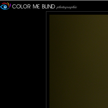
ValterD
: 06/01/2011
c'est pas de saison et c'est parfait ainsi! Nickel chrome le fond, 
MAMYNI
: 06/01/2011
Je trouve cette photo encore plus belle aujourd'hui!
Bisous
noel
: 06/01/2011
Eh bien Chapeau bas à ta Moman parce que j aimerai bien en fa
Fanny
: 06/01/2011
Très beau cliché! J'adore le cadrage et quelle netteté!
Njord 91
: 06/01/2011
belle photo
Pastelle
: 07/01/2011