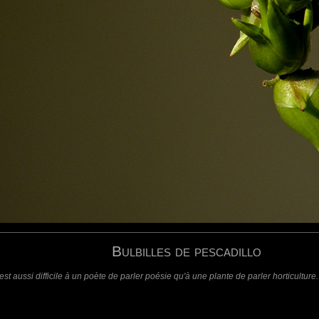
u nom qui vue avec ton oeil semble très belle .
requis)
(requis - ne sera pas affiché)
Web
Bulbilles de pescadillo
l est aussi difficile à un poète de parler poésie qu'à une plante de parler horticultur