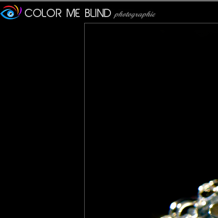
c'est d'une beauté mon Dieu, c'est vraiment superbe, sans aucun
wolfen
: 13/12/2010
La citation est excellente !!! j'aime beaucoup le thème et la mise 
Du beau travail sur la lumière, une prise de vue maîtrisée !!
Félicitations et bonne semaine
Céciilia
: 13/12/2010
hé bé ... je kiffe comme dirait un jeune :)
quelle finesse dans ces petites gouttes ... une macro de chef !!
bises
Lannic
: 16/12/2010
En voilà une autre de macro qui transperce l'écran !!!
Vraiment du tout bon .
Marie
: 20/12/2010
magnifique !