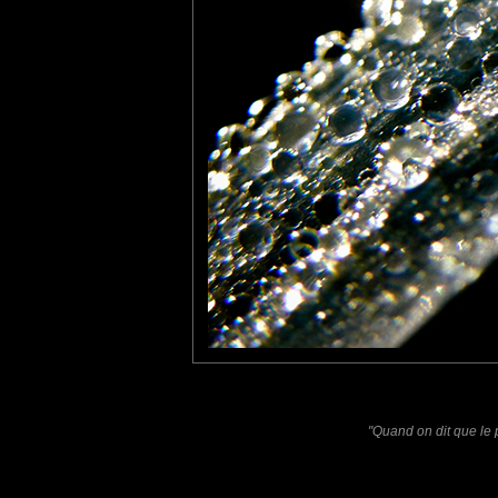
le musicien du dimanche
: 30/12/2010
Une route de diamants prets à fondre..delicieux.
Philippe
: 08/01/2011
j' adore les poireaux, j' adore les asperges, et vos images nous 
Laisser un commentaire
Nom
(
E-mail
Site 
"Quand on dit que le p
Sauvegarder les infos