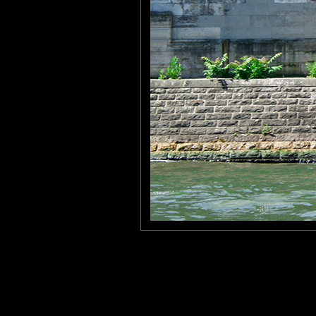
Karine
: 20/09/2010
Triste vie au 21ème siècle...
10Fraction
: 23/09/2010
ah oui, mais les pieds pas que dans l'eau, dans le caca aussi! In
Laisser un commentaire
Nom
(
E-mail
Site 
Sauvegarder les infos