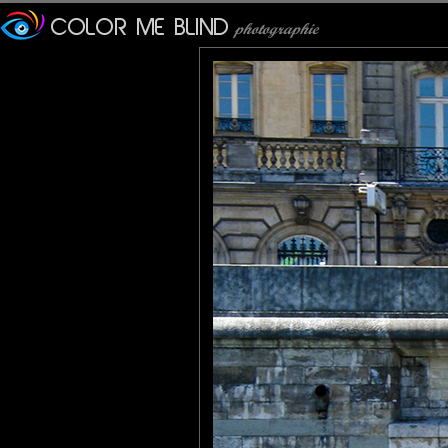
Lannic
: 18/09/2010
Un peu visionnaire ce cher Victor .
Les siècles passent mais les problèmes demeurent malheureusem
Témoignage choc en tout cas .
tede
: 18/09/2010
Belles paroles de Victor Hugo toujours et de plus en plus d'actu
Christian Richer
: 18/09/2010
D'en haut, d'en bas... En voilà une illustration criante !
Olivier
: 18/09/2010
A l'ombre de la ville lumière...
Akaruiphoto
: 19/09/2010
Un fort contraste ou la misere cotoie un quartier luxueux. Peut e