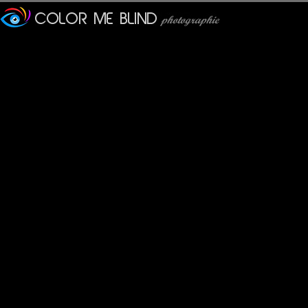
K.B.R
: 10/06/2010
Excellente PdC, j'aime bien la couleur des fleurs
evelyne dubos
: 10/06/2010
Sympa cette compo avec ce cette boule fleurie et le clocher que 
tede
: 10/06/2010
Les miracles existent encore de nos jours!!!! Splendide pdv. Bell
Furax
: 10/06/2010
C'est un très très beau cadrage !
Philippe
: 10/06/2010
Un feu d' artifice à l' envers...
J' en suis tout retourné.