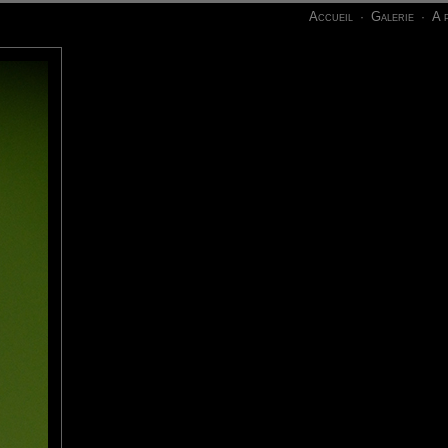
Accueil
Galerie
A 
·
·