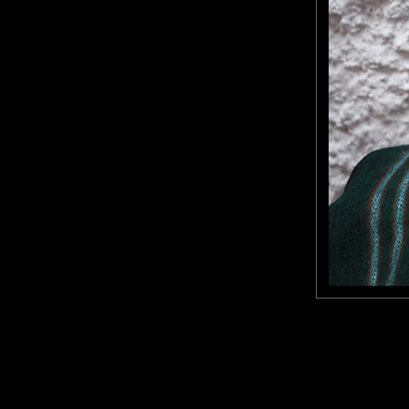
Furax
: 31/12/2025
Photo d'une petite Equatorienne dans le marché de Guamote.
Laisser un commentaire
Nom
(
E-mail
Site 
Sauvegarder les infos