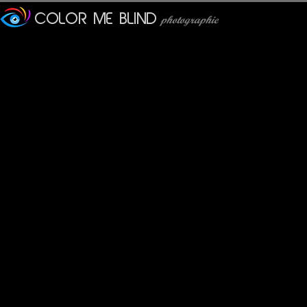
La raison de leur longévité
élevée, sous un climat sec e
Ces arbres se sont adapt
mois par an, ce qui explique
petite pour leur âge.
Le plus vieil arbre vivant 
853 ans nommé "Mathusal
Il se trouve dans "Ancient 
reste cependant secrète afi
C'est peut-être celui sur cet
Un autre Pin de Bristleco