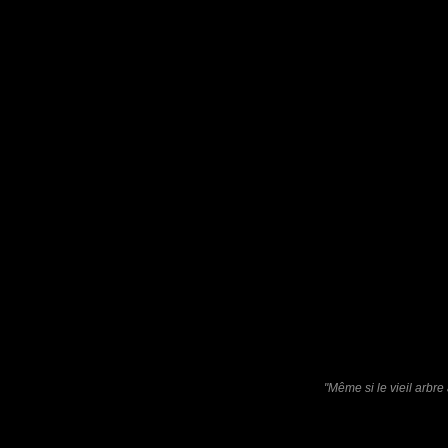
abattu par erreur lors de tr
5 000 ans.
Les champions, ils ont dég
plus ancien...
Laisser un commentaire
Nom
(
E-mail
Site 
"Même si le vieil arbre 
Sauvegarder les infos