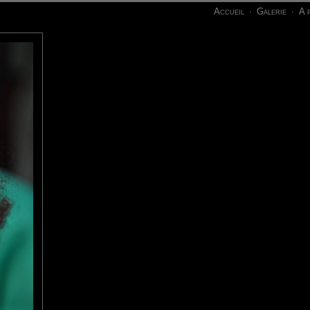
Accueil
Galerie
A 
·
·