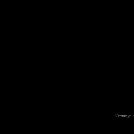
Furax
: 23/02/2025
Photo prise dans une petite école sur le Canal des Pangalanes.
Laisser un commentaire
Nom
(
E-mail
Site 
"Beaux yeux
Sauvegarder les infos