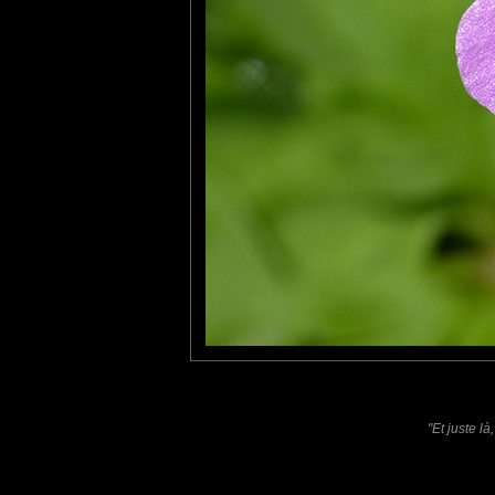
Furax
: 16/01/2025
Le Géranium Herbe à Robert (Geranium robertianum), est une pl
C'est une plante commune dans une grande partie des zones t
Laisser un commentaire
Nom
(
E-mail
Site 
"Et juste l
Sauvegarder les infos