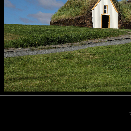
NOUS VOUS SOUHAITONS
tce76
: 06/01/2025
Excellente année à toute l'
Laisser un commentaire
Nom
(
E-mail
Site 
"
Sauvegarder les infos