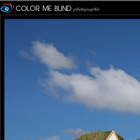
Furax
: 31/12/2024
Photo de la ferme his
"Skagafjördur Folk Museum
La ferme est située à proxi
Glaumbaer est connue pou
tous ses bâtiments, au poin
Ce style de construction e
du pays.
Elle fut habitée jusqu'en 1
XIXème siècle.