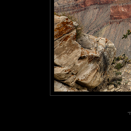
Il s'étend sur environ 450 
350 km sont situés dans le 
Sa profondeur moyenne es
600 mètres. Sa largeur var
Laisser un commentaire
Nom
(
E-mail
Site 
"T
Sauvegarder les infos