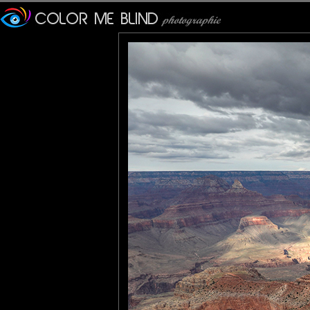
Furax
: 17/09/2024
Photo du fameux Grand Can
Le Grand Canyon est situé
l'État de l'Arizona.
Les dimensions du Gran
anglais, grand ne signif
grandiose et superbe).