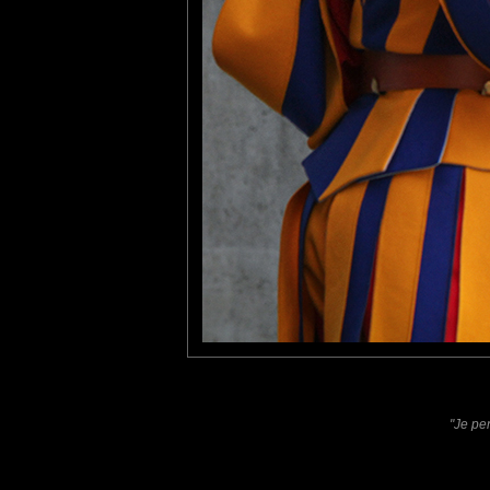
L'uniforme n'a pas été 
comme le veut la légende, 
commandant de la Garde de
de Raphaël.
Laisser un commentaire
Nom
(
E-mail
Site 
"Je pe
Sauvegarder les infos