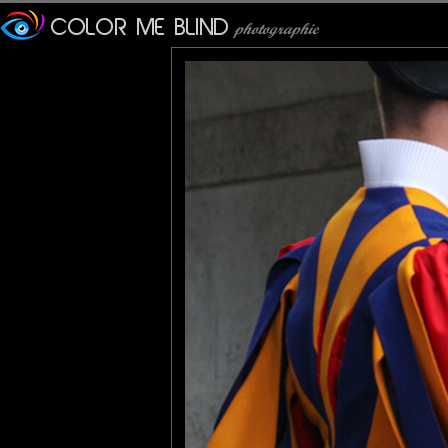
Furax
: 26/08/2024
La Garde suisse pontifica
sécurité du Pape et du Vati
Créée le 22 janvier 1506 sur
des plus petites armées du
tous citoyens suisses mas
centimètres et être au recr