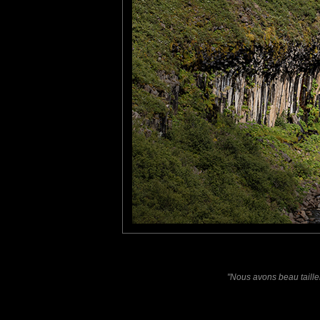
mais les magnifiques format
et qui lui on donné son nom 
De plus, la présence d'a
différent de ce que l'on pe
Laisser un commentaire
Nom
(
E-mail
Site 
"Nous avons beau tailler
Sauvegarder les infos