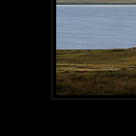
Furax
: 11/11/2023
Photo prise en Mongolie dont les paysages sont toujours d'une 
Laisser un commentaire
Nom
(
E-mail
Site 
Sauvegarder les infos