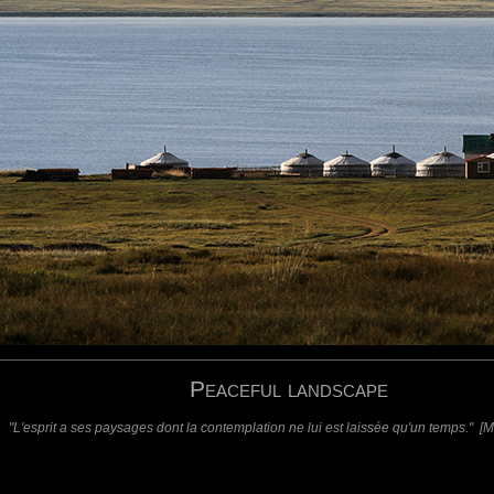
pureté incroyable.
requis)
(requis - ne sera pas affiché)
Web
Peaceful landscape
"L'esprit a ses paysages dont la contemplation ne lui est laissée qu'un temps." [M