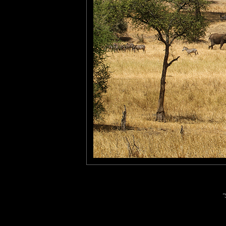
On peut aussi voir sur la
baobabs.
Pastelle
: 24/04/2023
Magnifiquement dépaysant.
Laisser un commentaire
Nom
(
E-mail
Site 
"
Sauvegarder les infos