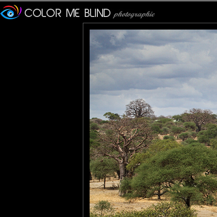
principalement en raison d
Une réserve de faune y es
parc national en 1970.
On peut voir au premier pla
la partie aérienne du nid de
Ces insectes sociaux sont
construisant leurs termit
autres organismes vivants.
Véritables réservoirs de 
autres services écosystém