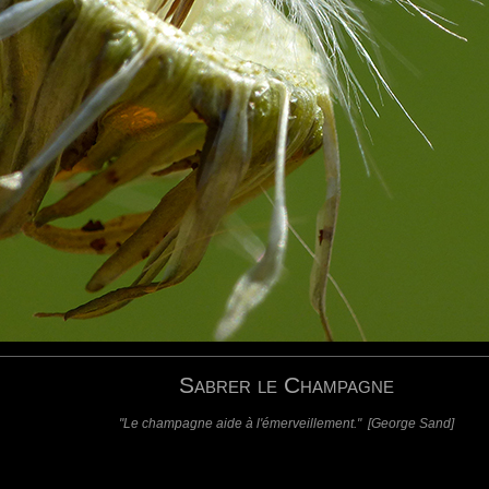
requis)
(requis - ne sera pas affiché)
Web
Sabrer le Champagne
"Le champagne aide à l'émerveillement." [George Sand]