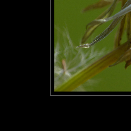
Furax
: 04/02/2023
Photo d'une fleur fanée de Séneçon.
Laisser un commentaire
Nom
(
E-mail
Site 
Sauvegarder les infos