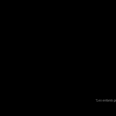
Furax
: 15/01/2023
Photo d'une jeune gitane rencontrée à Jaisalmer, une ville du Ra
Laisser un commentaire
Nom
(
E-mail
Site 
"Les enfants g
Sauvegarder les infos