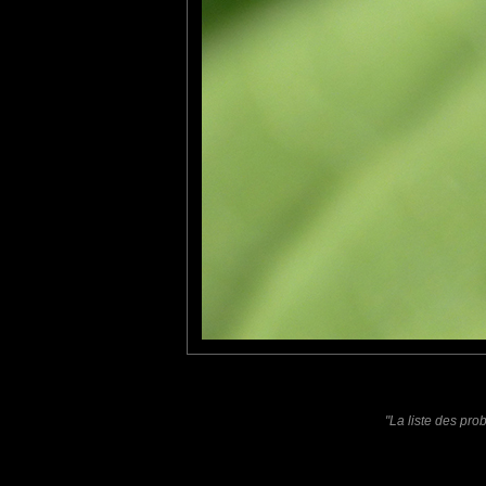
Furax
: 25/09/2022
Photo d'une Empis, un genre d'insectes diptères, des mouches p
Laisser un commentaire
Nom
(
E-mail
Site 
"La liste des pro
Sauvegarder les infos